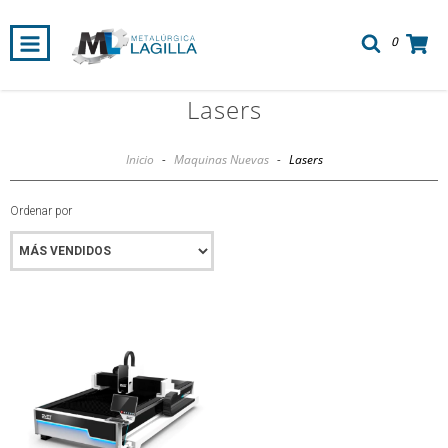
0
Lasers
Inicio
-
Maquinas Nuevas
-
Lasers
Ordenar por