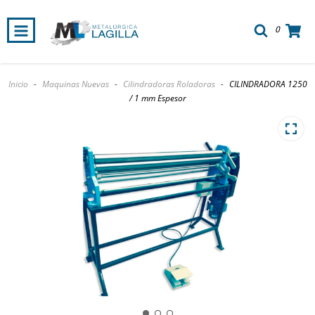
0
Inicio
-
Maquinas Nuevas
-
Cilindradoras Roladoras
-
CILINDRADORA 1250
/ 1 mm Espesor