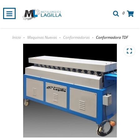
0
Inicio
-
Maquinas Nuevas
-
Conformadoras
-
Conformadora TDF