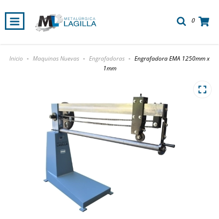
0
Inicio
-
Maquinas Nuevas
-
Engrafadoras
-
Engrafadora EMA 1250mm x
1mm